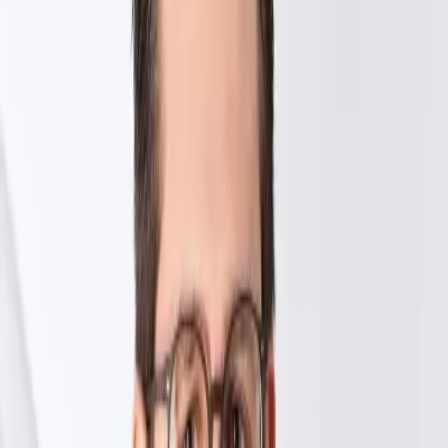
Spielenden. Eine umfassende Reform des österreichischen
Glücksspielrechts erscheint daher dringlicher denn je.
Rechtslage und Rückforderungsmöglichkeiten
Online-Glücksspielanbieter – mit Ausnahme der
Plattform
win2day
– verfügen über keine in Österreich gültige
Konzession und und dürfen daher ihr Angebot hierzulande nicht
legal anbieten. Das Glücksspielmonopol obliegt der staatlich
lizenzierten Casinos Austria AG, welche strengen gesetzlichen
Vorgaben unterliegt, insbesondere im Hinblick auf
Spielerschutzmaßnahmen wie etwa Einsatzlimits sowie
automatische Sperren bei auffälligem oder problematischem
Spielverhalten.
Online-Casinos mit ausländischer Lizenz, deren „Genehmigungen“
in Österreich nicht anerkannt werden, unterliegen keiner
inländischen Regulierung und operieren somit außerhalb des
österreichischen Rechtsrahmens. In diesem Zusammenhang besteht
für betroffene Spielerinnen und Spieler mit Wohnsitz in Österreich
grundsätzlich die Möglichkeit,
erlittene Verluste gerichtlich
geltend zu machen
. Die Rechtsanwaltskanzlei Dr. Oliver Peschel
betreut tausende dieser Fälle und hilft Spielern und Spielerinnen,
Verluste zurückzufordern. Besonders häufig handelt es sich bei
diesen Anbietern um Glücksspielunternehmen mit Sitz auf Malta