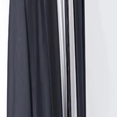
Instagram