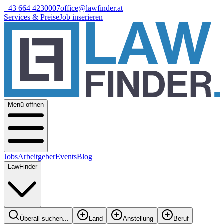
+43 664 4230007
office@lawfinder.at
Services & Preise
Job inserieren
Menü offnen
Jobs
Arbeitgeber
Events
Blog
LawFinder
Überall suchen...
Land
Anstellung
Beruf