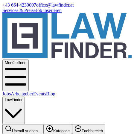
+43 664 4230007
office@lawfinder.at
Services & Preise
Job inserieren
Menü offnen
Jobs
Arbeitgeber
Events
Blog
LawFinder
Überall suchen...
Kategorie
Fachbereich