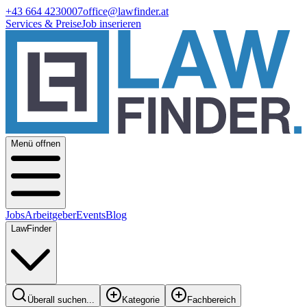
+43 664 4230007
office@lawfinder.at
Services & Preise
Job inserieren
Menü offnen
Jobs
Arbeitgeber
Events
Blog
LawFinder
Überall suchen...
Kategorie
Fachbereich