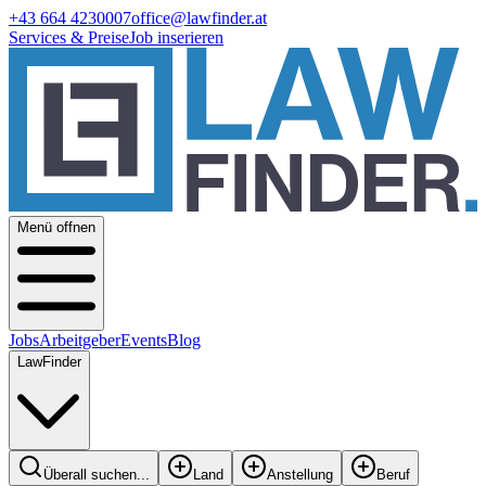
+43 664 4230007
office@lawfinder.at
Services & Preise
Job inserieren
Menü offnen
Jobs
Arbeitgeber
Events
Blog
LawFinder
Überall suchen...
Land
Anstellung
Beruf