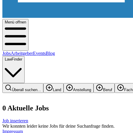
Menü offnen
Jobs
Arbeitgeber
Events
Blog
LawFinder
Überall suchen...
Land
Anstellung
Beruf
Fach
0
Aktuelle
Job
s
Job inserieren
Wir konnten leider keine Jobs für deine Suchanfrage finden.
Impressum