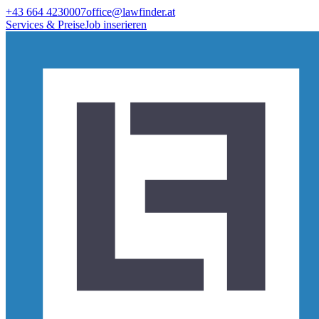
+43 664 4230007
office@lawfinder.at
Services & Preise
Job inserieren