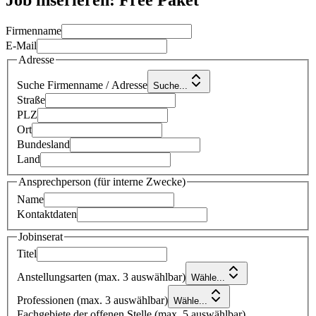
Firmenname
E-Mail
Adresse
Suche Firmenname / Adresse
Suche...
Straße
PLZ
Ort
Bundesland
Land
Ansprechperson
(für interne Zwecke)
Name
Kontaktdaten
Jobinserat
Titel
Anstellungsarten
(
max. 3 auswählbar
)
Wähle...
Professionen
(
max. 3 auswählbar
)
Wähle...
Fachgebiete der offenen Stelle
(
max. 5 auswählbar
)