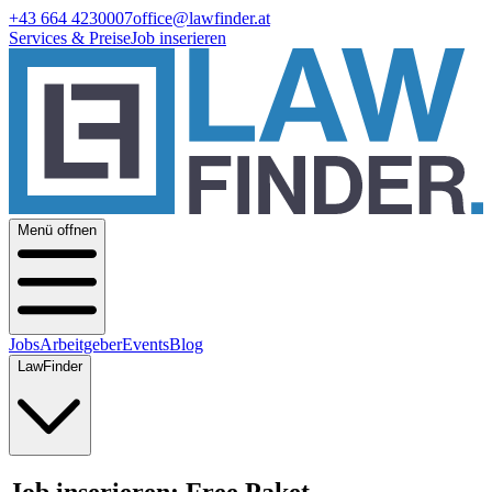
+43 664 4230007
office@lawfinder.at
Services & Preise
Job inserieren
Menü offnen
Jobs
Arbeitgeber
Events
Blog
LawFinder
Job inserieren: Free Paket