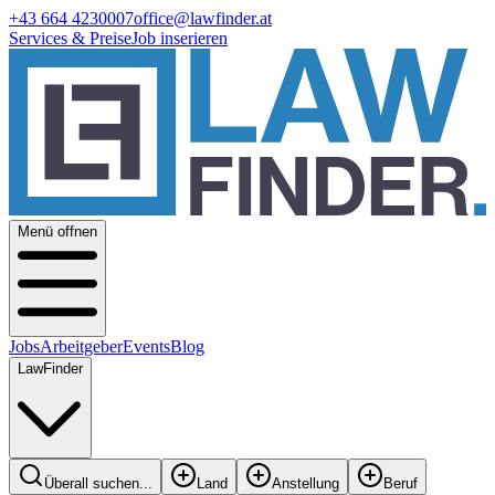
+43 664 4230007
office@lawfinder.at
Services & Preise
Job inserieren
Menü offnen
Jobs
Arbeitgeber
Events
Blog
LawFinder
Überall suchen...
Land
Anstellung
Beruf