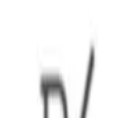
bereich
Firmentyp
Arbeitgeber
Bundesl
1
FIDI UNGER Rechtsanwälte GmbH