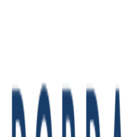
Zeige
1
bis
2
von
2
Einträge
Seite
1
/
1
Impressum
Datenschutz
Haftungsausschluss
AGB
Kontakt
Teilnahmebedingungen
Facebook