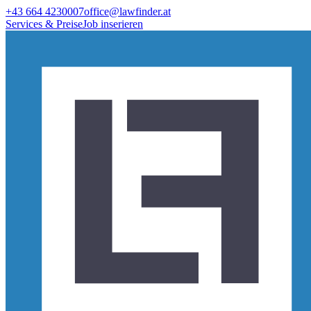
+43 664 4230007
office@lawfinder.at
Services & Preise
Job inserieren