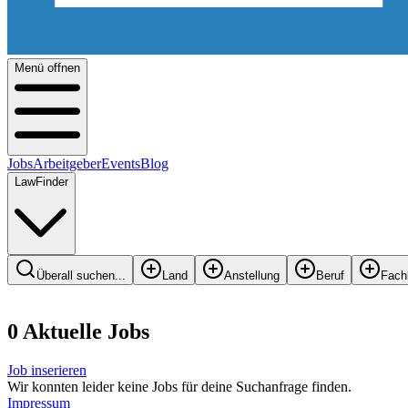
Menü offnen
Jobs
Arbeitgeber
Events
Blog
LawFinder
Überall suchen...
Land
Anstellung
Beruf
Fach
0
Aktuelle
Job
s
Job inserieren
Wir konnten leider keine Jobs für deine Suchanfrage finden.
Impressum