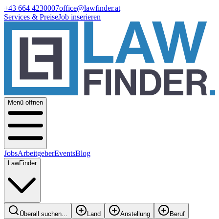
+43 664 4230007
office@lawfinder.at
Services & Preise
Job inserieren
Menü offnen
Jobs
Arbeitgeber
Events
Blog
LawFinder
Überall suchen...
Land
Anstellung
Beruf