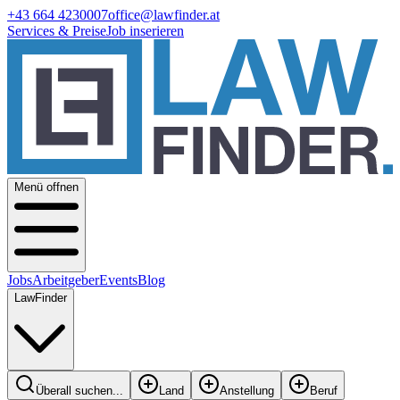
+43 664 4230007
office@lawfinder.at
Services & Preise
Job inserieren
Menü offnen
Jobs
Arbeitgeber
Events
Blog
LawFinder
Überall suchen...
Land
Anstellung
Beruf