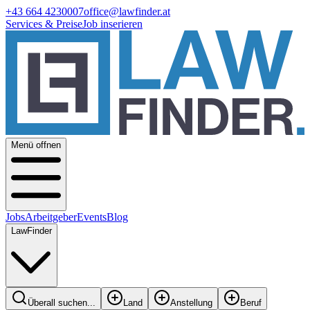
+43 664 4230007
office@lawfinder.at
Services & Preise
Job inserieren
Menü offnen
Jobs
Arbeitgeber
Events
Blog
LawFinder
Überall suchen...
Land
Anstellung
Beruf