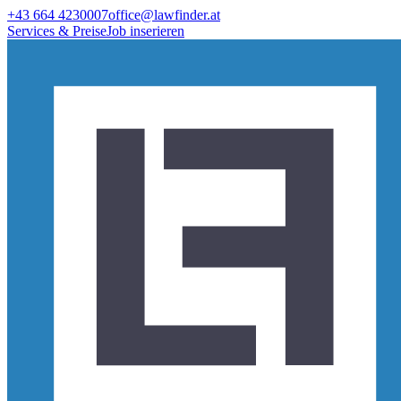
+43 664 4230007
office@lawfinder.at
Services & Preise
Job inserieren