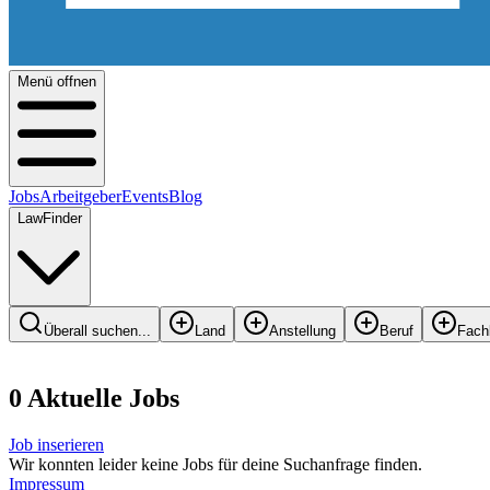
Menü offnen
Jobs
Arbeitgeber
Events
Blog
LawFinder
Überall suchen...
Land
Anstellung
Beruf
Fach
0
Aktuelle
Job
s
Job inserieren
Wir konnten leider keine Jobs für deine Suchanfrage finden.
Impressum