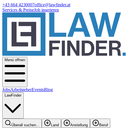
+43 664 4230007
office@lawfinder.at
Services & Preise
Job inserieren
Menü offnen
Jobs
Arbeitgeber
Events
Blog
LawFinder
Überall suchen...
Land
Anstellung
Beruf