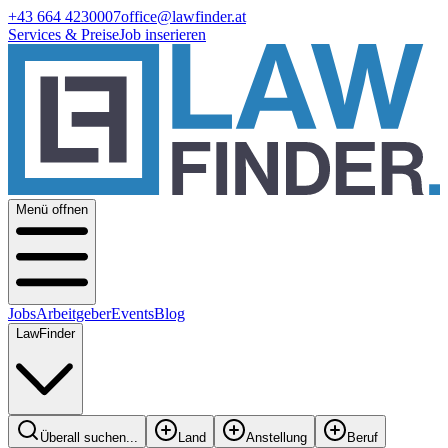
+43 664 4230007
office@lawfinder.at
Services & Preise
Job inserieren
Menü offnen
Jobs
Arbeitgeber
Events
Blog
LawFinder
Überall suchen...
Land
Anstellung
Beruf