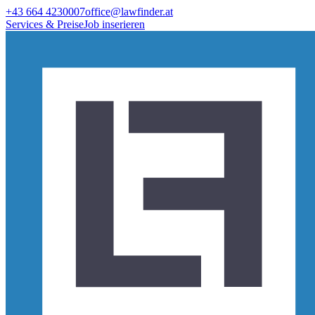
+43 664 4230007
office@lawfinder.at
Services & Preise
Job inserieren