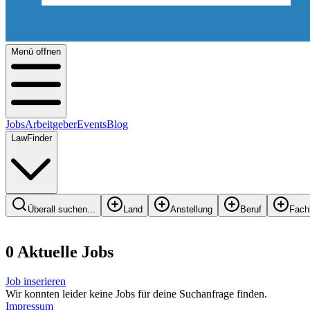
Menü offnen
Jobs
Arbeitgeber
Events
Blog
LawFinder
Überall suchen...
Land
Anstellung
Beruf
Fach
0
Aktuelle
Job
s
Job inserieren
Wir konnten leider keine Jobs für deine Suchanfrage finden.
Impressum