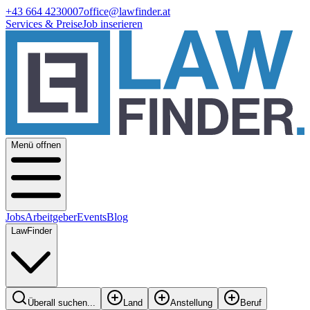
+43 664 4230007
office@lawfinder.at
Services & Preise
Job inserieren
Menü offnen
Jobs
Arbeitgeber
Events
Blog
LawFinder
Überall suchen...
Land
Anstellung
Beruf