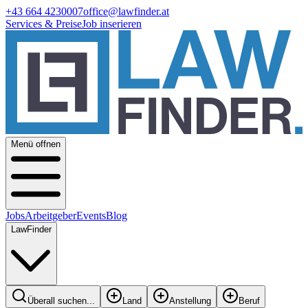
+43 664 4230007
office@lawfinder.at
Services & Preise
Job inserieren
Menü offnen
Jobs
Arbeitgeber
Events
Blog
LawFinder
Überall suchen...
Land
Anstellung
Beruf