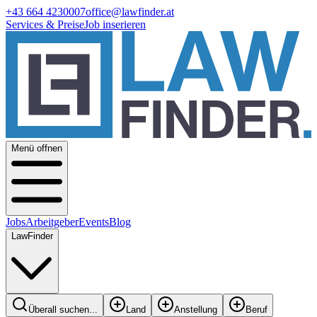
+43 664 4230007
office@lawfinder.at
Services & Preise
Job inserieren
Menü offnen
Jobs
Arbeitgeber
Events
Blog
LawFinder
Überall suchen...
Land
Anstellung
Beruf