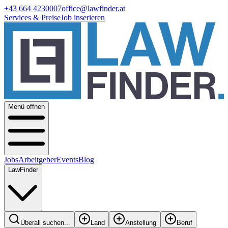
+43 664 4230007
office@lawfinder.at
Services & Preise
Job inserieren
Menü offnen
Jobs
Arbeitgeber
Events
Blog
LawFinder
Überall suchen...
Land
Anstellung
Beruf