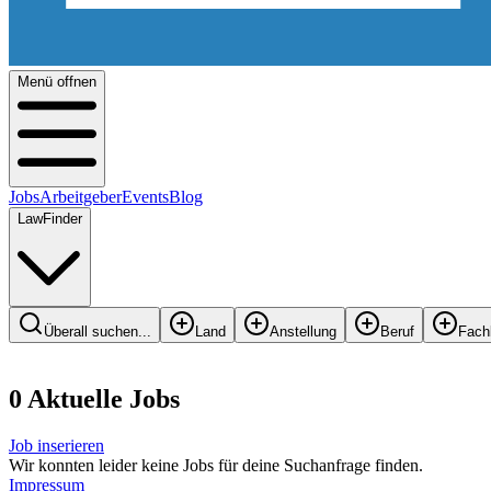
Menü offnen
Jobs
Arbeitgeber
Events
Blog
LawFinder
Überall suchen...
Land
Anstellung
Beruf
Fach
0
Aktuelle
Job
s
Job inserieren
Wir konnten leider keine Jobs für deine Suchanfrage finden.
Impressum