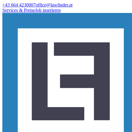
+43 664 4230007
office@lawfinder.at
Services & Preise
Job inserieren