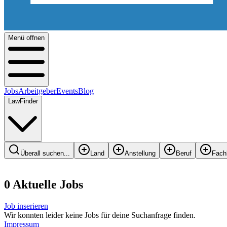
Menü offnen
Jobs
Arbeitgeber
Events
Blog
LawFinder
Überall suchen...
Land
Anstellung
Beruf
Fach
0
Aktuelle
Job
s
Job inserieren
Wir konnten leider keine Jobs für deine Suchanfrage finden.
Impressum