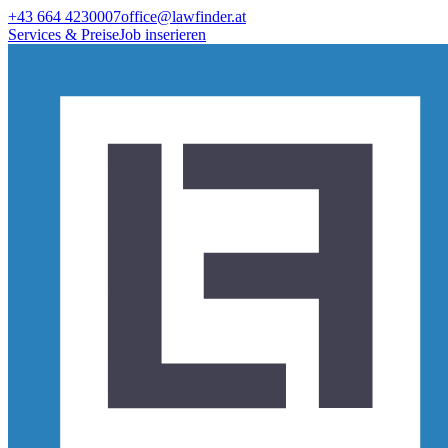
+43 664 4230007
office@lawfinder.at
Services & Preise
Job inserieren