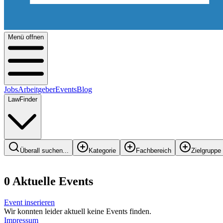
Menü offnen
Jobs
Arbeitgeber
Events
Blog
LawFinder
Überall suchen...
Kategorie
Fachbereich
Zielgruppe
0
Aktuelle Events
Event inserieren
Wir konnten leider aktuell keine Events finden.
Impressum