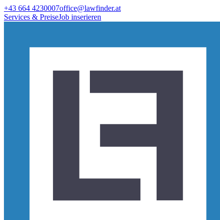
+43 664 4230007
office@lawfinder.at
Services & Preise
Job inserieren