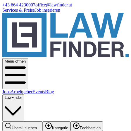
+43 664 4230007
office@lawfinder.at
Services & Preise
Job inserieren
Menü offnen
Jobs
Arbeitgeber
Events
Blog
LawFinder
Überall suchen...
Kategorie
Fachbereich