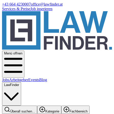
+43 664 4230007
office@lawfinder.at
Services & Preise
Job inserieren
Menü offnen
Jobs
Arbeitgeber
Events
Blog
LawFinder
Überall suchen...
Kategorie
Fachbereich