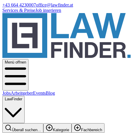
+43 664 4230007
office@lawfinder.at
Services & Preise
Job inserieren
Menü offnen
Jobs
Arbeitgeber
Events
Blog
LawFinder
Überall suchen...
Kategorie
Fachbereich