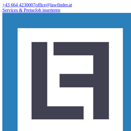
+43 664 4230007
office@lawfinder.at
Services & Preise
Job inserieren