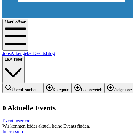
Menü offnen
Jobs
Arbeitgeber
Events
Blog
LawFinder
Überall suchen...
Kategorie
Fachbereich
Zielgruppe
0
Aktuelle Events
Event inserieren
Wir konnten leider aktuell keine Events finden.
Impressum