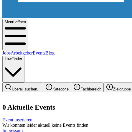
Menü offnen
Jobs
Arbeitgeber
Events
Blog
LawFinder
Überall suchen...
Kategorie
Fachbereich
Zielgruppe
0
Aktuelle Events
Event inserieren
Wir konnten leider aktuell keine Events finden.
Impressum