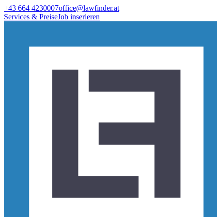
+43 664 4230007
office@lawfinder.at
Services & Preise
Job inserieren