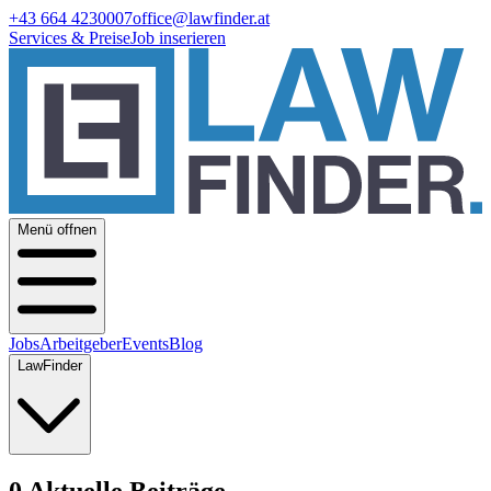
+43 664 4230007
office@lawfinder.at
Services & Preise
Job inserieren
Menü offnen
Jobs
Arbeitgeber
Events
Blog
LawFinder
0 Aktuelle Beiträge